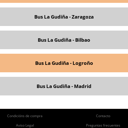
Bus La Gudiña - Zaragoza
Bus La Gudiña - Bilbao
Bus La Gudiña - Logroño
Bus La Gudiña - Madrid
ie
Pie
Condicións de compra
Contacto
de
de
Aviso Legal
Preguntas frecuentes