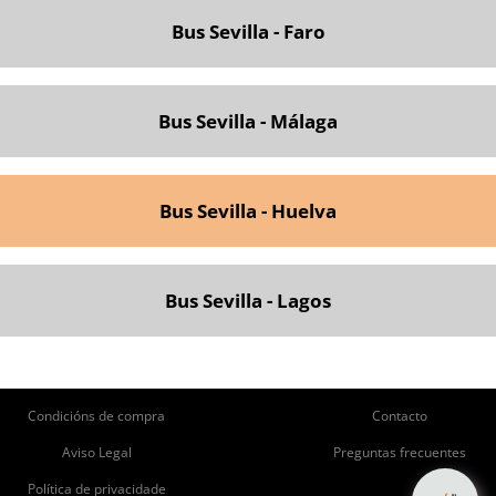
Bus Sevilla - Faro
Bus Sevilla - Málaga
Bus Sevilla - Huelva
Bus Sevilla - Lagos
ie
Pie
Condicións de compra
Contacto
de
de
Aviso Legal
Preguntas frecuentes
Política de privacidade