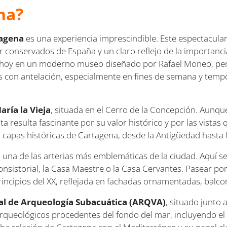
na?
agena
es una experiencia imprescindible. Este espectacular
or conservados de España y un claro reflejo de la importanc
dos hoy en un moderno museo diseñado por Rafael Moneo, p
on antelación, especialmente en fines de semana y temporad
aría la Vieja
, situada en el Cerro de la Concepción. Aunq
ita resulta fascinante por su valor histórico y por las vistas
as capas históricas de Cartagena, desde la Antigüedad hast
, una de las arterias más emblemáticas de la ciudad. Aquí 
sistorial, la Casa Maestre o la Casa Cervantes. Pasear por 
 principios del XX, reflejada en fachadas ornamentadas, balc
l de Arqueología Subacuática (ARQVA)
, situado junto 
arqueológicos procedentes del fondo del mar, incluyendo el