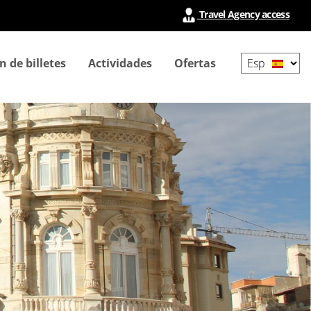
Travel Agency access
Select
n de billetes
Actividades
Ofertas
your
language