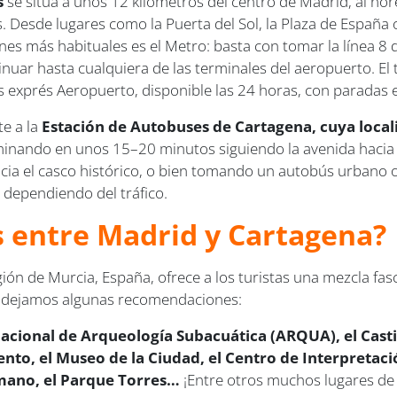
s
se sitúa a unos 12 kilómetros del centro de Madrid, al nor
. Desde lugares como la Puerta del Sol, la Plaza de España 
ones más habituales es el Metro: basta con tomar la línea 8
tinuar hasta cualquiera de las terminales del aeropuerto. E
 exprés Aeropuerto, disponible las 24 horas, con paradas e
e a la
Estación de Autobuses de Cartagena, cuya locali
aminando en unos 15–20 minutos siguiendo la avenida hacia 
ia el casco histórico, o bien tomando un autobús urbano o
 dependiendo del tráfico.
us entre Madrid y Cartagena?
ón de Murcia, España, ofrece a los turistas una mezcla fasc
te dejamos algunas recomendaciones:
cional de Arqueología Subacuática (ARQUA), el Castill
nto, el Museo de la Ciudad, el Centro de Interpretaci
omano, el Parque Torres…
¡Entre otros muchos lugares de 