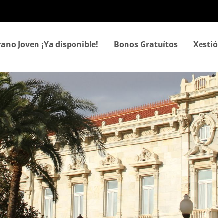
Ir
o
contido
principal
rano Joven ¡Ya disponible!
Bonos Gratuítos
Xestió