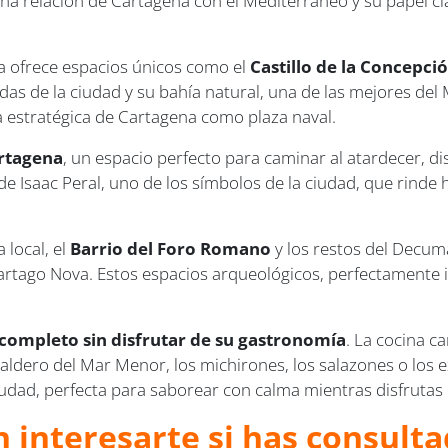
cha relación de Cartagena con el Mediterráneo y su papel cl
na ofrece espacios únicos como el
Castillo de la Concepci
giadas de la ciudad y su bahía natural, una de las mejores de
ia estratégica de Cartagena como plaza naval.
rtagena
, un espacio perfecto para caminar al atardecer, di
 Isaac Peral, uno de los símbolos de la ciudad, que rinde h
 local, el
Barrio del Foro Romano
y los restos del Decuma
Cartago Nova. Estos espacios arqueológicos, perfectamente 
completo sin disfrutar de su gastronomía
. La cocina c
aldero del Mar Menor, los michirones, los salazones o los ex
ciudad, perfecta para saborear con calma mientras disfruta
 interesarte si has consulta