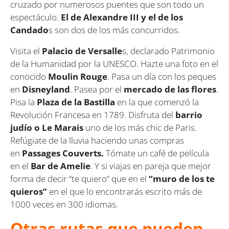
cruzado por numerosos puentes que son todo un
espectáculo.
El de Alexandre III y el de los
Candado
s son dos de los más concurridos.
Visita el
Palacio de Versalle
s, declarado Patrimonio
de la Humanidad por la UNESCO. Hazte una foto en el
conocido
Moulin Rouge
. Pasa un día con los peques
en
Disneyland
. Pasea por el
mercado de las flores
.
Pisa la
Plaza de la Bastilla
en la que comenzó la
Revolución Francesa en 1789. Disfruta del
barrio
judío o Le Marais
uno de los más chic de Paris.
Refúgiate de la lluvia haciendo unas compras
en
Passages Couverts.
Tómate un café de película
en el
Bar de Amelie
. Y si viajas en pareja que mejor
forma de decir “te quiero” que en el
“muro de los te
quieros”
en el que lo encontrarás escrito más de
1000 veces en 300 idiomas.
Otras rutas que pueden