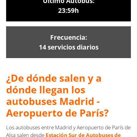
Último Autobús:
23:59h
Frecuencia:
14 servicios diarios
¿De dónde salen y a
dónde llegan los
autobuses Madrid -
Aeropuerto de París?
Los autobuses entre Madrid y Aeropuerto de París de
Alsa salen desde
Estación Sur de Autobuses de