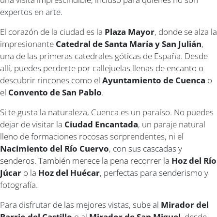
expertos en arte.
El corazón de la ciudad es la
Plaza Mayor
, donde se alza la
impresionante
Catedral de Santa María y San Julián
,
una de las primeras catedrales góticas de España. Desde
allí, puedes perderte por callejuelas llenas de encanto o
descubrir rincones como el
Ayuntamiento de Cuenca
o
el
Convento de San Pablo
.
Si te gusta la naturaleza, Cuenca es un paraíso. No puedes
dejar de visitar la
Ciudad Encantada
, un paraje natural
lleno de formaciones rocosas sorprendentes, ni el
Nacimiento del Río Cuervo
, con sus cascadas y
senderos. También merece la pena recorrer la
Hoz del Río
Júcar
o la
Hoz del Huécar
, perfectas para senderismo y
fotografía.
Para disfrutar de las mejores vistas, sube al
Mirador del
Barrio del Castillo
o al
Mirador de San Miguel
, desde