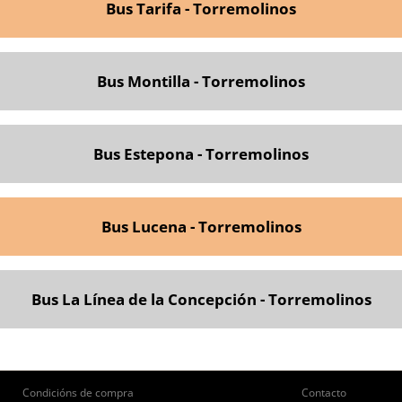
Bus Tarifa - Torremolinos
Bus Montilla - Torremolinos
Bus Estepona - Torremolinos
Bus Lucena - Torremolinos
Bus La Línea de la Concepción - Torremolinos
ie
Pie
Condicións de compra
Contacto