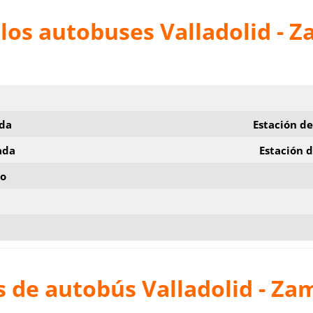
 los autobuses
Valladolid - 
ida
Estación de
ada
Estación 
io
s de autobús
Valladolid - Za