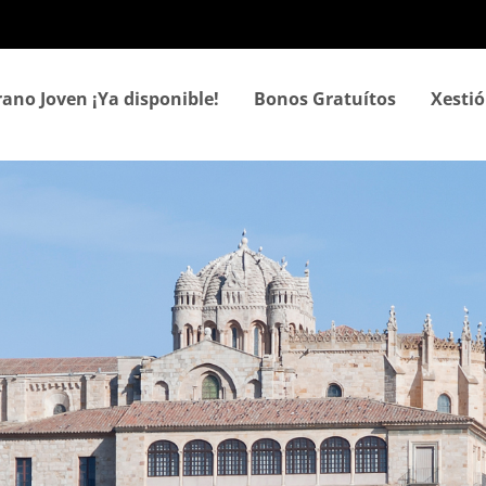
Ir
o
contido
principal
rano Joven ¡Ya disponible!
Bonos Gratuítos
Xestió