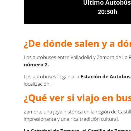
Último Autobús
20:30h
¿De dónde salen y a dó
Los autobuses entre Valladolid y Zamora de La 
número 2.
Los autobuses llegan a la
Estación de Autobus
localización.
¿Qué ver si viajo en bu
Zamora, una joya histórica en la región de Castil
impresionante y una rica tradición cultural.
La Catedral de Zamora, el Castillo de Zamor