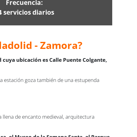
Frecuencia:
4 servicios diarios
ladolid - Zamora
?
d cuya ubicación es Calle Puente Colgante,
a estación goza también de una estupenda
ca llena de encanto medieval, arquitectura
ora, el Museo de la Semana Santa, el Parque