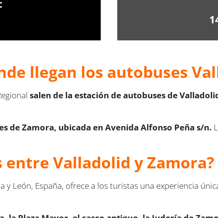
:
1
nde llegan los autobuses
Val
Regional
salen de la estación de autobuses de Valladoli
es de Zamora, ubicada en Avenida Alfonso Peña s/n.
L
s entre Valladolid y Zamora?
la y León, España, ofrece a los turistas una experiencia úni
a, la Plaza Mayor, el casco antiguo, la Judería de Zam