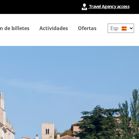
Travel Agency access
Select
n de billetes
Actividades
Ofertas
your
language