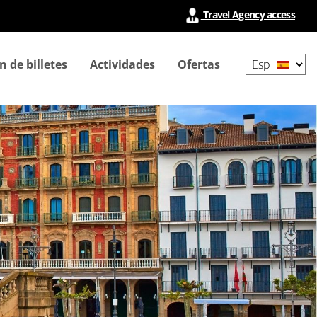
Travel Agency access
Select
n de billetes
Actividades
Ofertas
your
language