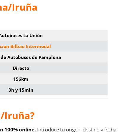
na/Iruña
Autobuses
La Unión
ción Bilbao Intermodal
n de Autobuses de Pamplona
Directo
156km
3h y 15min
/Iruña?
ón 100% online.
Introduce tu origen, destino y fecha