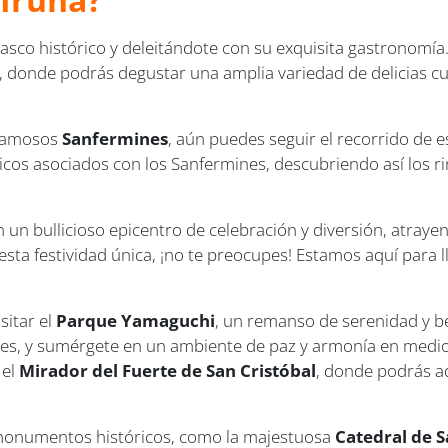
sco histórico y deleitándote con su exquisita gastronomí
 donde podrás degustar una amplia variedad de delicias culi
 famosos
Sanfermines
, aún puedes seguir el recorrido de e
icos asociados con los Sanfermines, descubriendo así los r
 un bullicioso epicentro de celebración y diversión, atray
sta festividad única, ¡no te preocupes! Estamos aquí para 
itar el
Parque Yamaguchi
, un remanso de serenidad y bel
ques, y sumérgete en un ambiente de paz y armonía en medio
 el
Mirador del Fuerte de San Cristóbal
, donde podrás a
 monumentos históricos, como la majestuosa
Catedral de S