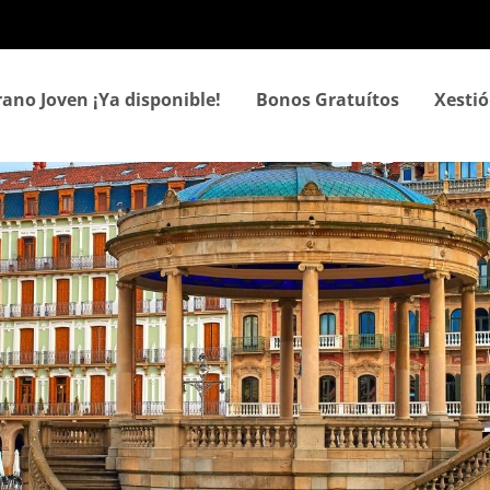
Ir
o
contido
principal
rano Joven ¡Ya disponible!
Bonos Gratuítos
Xestió