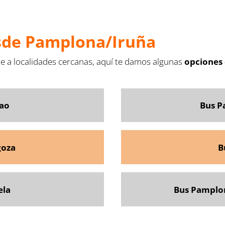
esde Pamplona/Iruña
arte a localidades cercanas, aquí te damos algunas
opciones 
bao
Bus P
goza
B
ela
Bus Pamplon