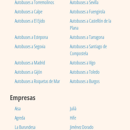
Autobuses a Torremolinos
Autobuses a Sevilla
Autobuses a Calpe
Autobuses a Fuengirola
Autobuses a El Ejido
Autobuses a Castellón de la
Plana
Autobuses a Estepona
Autobuses a Tarragona
Autobuses a Segovia
Autobuses a Santiago de
Compostela
Autobuses a Madrid
Autobuses a Vigo
Autobuses a Gijón
Autobuses a Toledo
Autobuses a Roquetas de Mar
Autobuses a Burgos
Empresas
Aisa
Julià
Agreda
Hife
La Burundesa
Jiménez Dorado