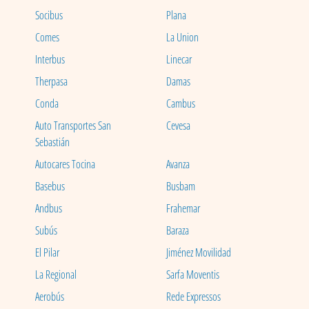
Socibus
Plana
Comes
La Union
Interbus
Linecar
Therpasa
Damas
Conda
Cambus
Auto Transportes San
Cevesa
Sebastián
Autocares Tocina
Avanza
Basebus
Busbam
Andbus
Frahemar
Subús
Baraza
El Pilar
Jiménez Movilidad
La Regional
Sarfa Moventis
Aerobús
Rede Expressos