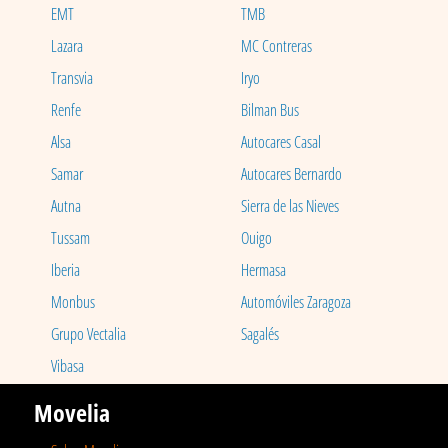
EMT
TMB
Lazara
MC Contreras
Transvia
Iryo
Renfe
Bilman Bus
Alsa
Autocares Casal
Samar
Autocares Bernardo
Autna
Sierra de las Nieves
Tussam
Ouigo
Iberia
Hermasa
Monbus
Automóviles Zaragoza
Grupo Vectalia
Sagalés
Vibasa
Movelia