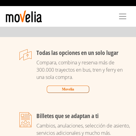
Ir
o
contido
principal
Todas las opciones en un solo lugar
Compara, combina y reserva más de
300.000 trayectos en bus, tren y ferry en
una sola compra.
Movelia
Billetes que se adaptan a ti
Cambios, anulaciones, selección de asiento,
servicios adicionales y mucho más.