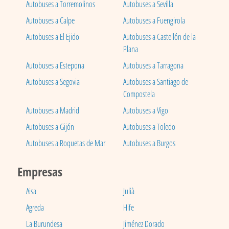
Autobuses a Torremolinos
Autobuses a Sevilla
Autobuses a Calpe
Autobuses a Fuengirola
Autobuses a El Ejido
Autobuses a Castellón de la
Plana
Autobuses a Estepona
Autobuses a Tarragona
Autobuses a Segovia
Autobuses a Santiago de
Compostela
Autobuses a Madrid
Autobuses a Vigo
Autobuses a Gijón
Autobuses a Toledo
Autobuses a Roquetas de Mar
Autobuses a Burgos
Empresas
Aisa
Julià
Agreda
Hife
La Burundesa
Jiménez Dorado