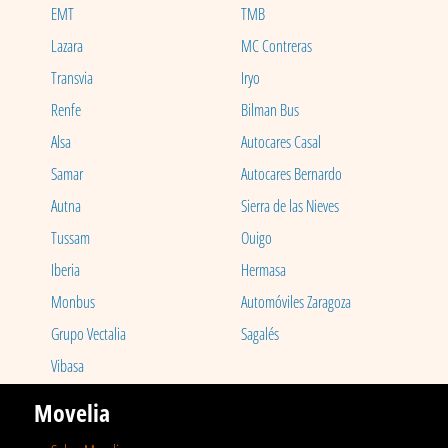
EMT
TMB
Lazara
MC Contreras
Transvia
Iryo
Renfe
Bilman Bus
Alsa
Autocares Casal
Samar
Autocares Bernardo
Autna
Sierra de las Nieves
Tussam
Ouigo
Iberia
Hermasa
Monbus
Automóviles Zaragoza
Grupo Vectalia
Sagalés
Vibasa
Movelia