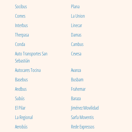
Socibus
Plana
Comes
La Union
Interbus
Linecar
Therpasa
Damas
Conda
Cambus
Auto Transportes San
Cevesa
Sebastián
Autocares Tocina
Avanza
Basebus
Busbam
Andbus
Frahemar
Subús
Baraza
El Pilar
Jiménez Movilidad
La Regional
Sarfa Moventis
Aerobús
Rede Expressos