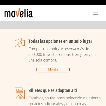
Passar
para
o
conteúdo
principal
Todas las opciones en un solo lugar
Compara, combina y reserva más de
300.000 trayectos en bus, tren y ferry en
una sola compra.
Movelia
Billetes que se adaptan a ti
Cambios, anulaciones, selección de asiento,
servicios adicionales y mucho más.