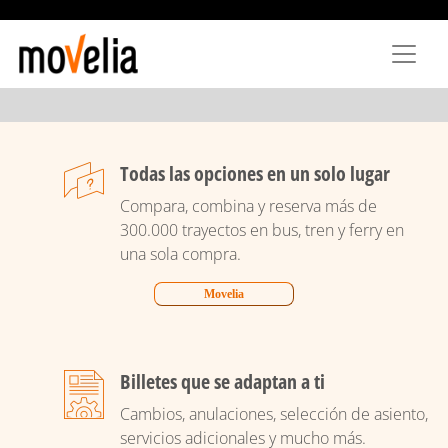
Passar
para
o
conteúdo
principal
Todas las opciones en un solo lugar
Compara, combina y reserva más de
300.000 trayectos en bus, tren y ferry en
una sola compra.
Movelia
Billetes que se adaptan a ti
Cambios, anulaciones, selección de asiento,
servicios adicionales y mucho más.