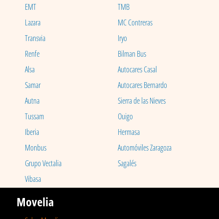
EMT
TMB
Lazara
MC Contreras
Transvia
Iryo
Renfe
Bilman Bus
Alsa
Autocares Casal
Samar
Autocares Bernardo
Autna
Sierra de las Nieves
Tussam
Ouigo
Iberia
Hermasa
Monbus
Automóviles Zaragoza
Grupo Vectalia
Sagalés
Vibasa
Movelia