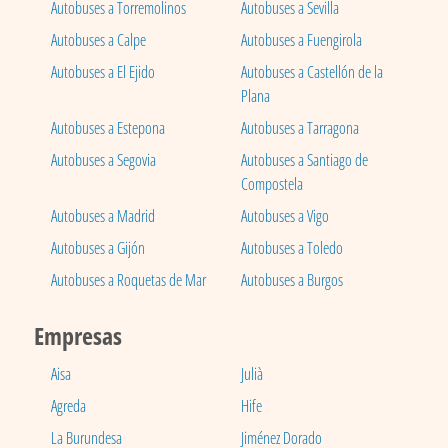
Autobuses a Torremolinos
Autobuses a Sevilla
Autobuses a Calpe
Autobuses a Fuengirola
Autobuses a El Ejido
Autobuses a Castellón de la
Plana
Autobuses a Estepona
Autobuses a Tarragona
Autobuses a Segovia
Autobuses a Santiago de
Compostela
Autobuses a Madrid
Autobuses a Vigo
Autobuses a Gijón
Autobuses a Toledo
Autobuses a Roquetas de Mar
Autobuses a Burgos
Empresas
Aisa
Julià
Agreda
Hife
La Burundesa
Jiménez Dorado