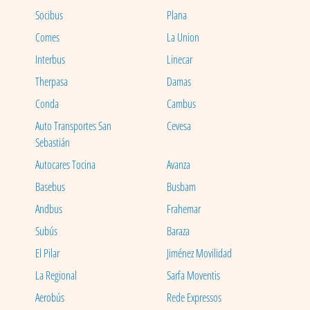
Socibus
Plana
Comes
La Union
Interbus
Linecar
Therpasa
Damas
Conda
Cambus
Auto Transportes San
Cevesa
Sebastián
Autocares Tocina
Avanza
Basebus
Busbam
Andbus
Frahemar
Subús
Baraza
El Pilar
Jiménez Movilidad
La Regional
Sarfa Moventis
Aerobús
Rede Expressos