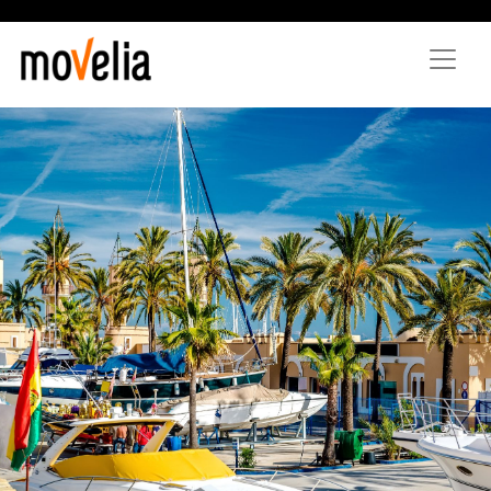
Vés
al
contingut