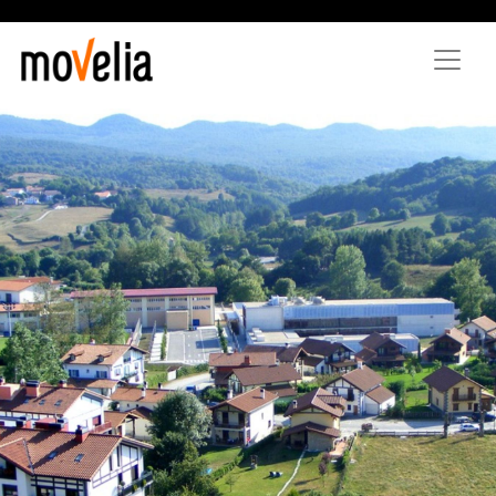
Vés
al
contingut