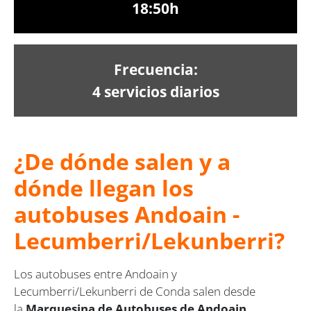
18:50h
Frecuencia:
4 servicios diarios
¿De dónde salen y a
dónde llegan los
autobuses Andoain -
Lecumberri/Lekunberri?
Los autobuses entre Andoain y
Lecumberri/Lekunberri de Conda salen desde
la
Marquesina de Autobuses de Andoain,