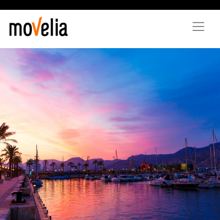
Vés
al
contingut