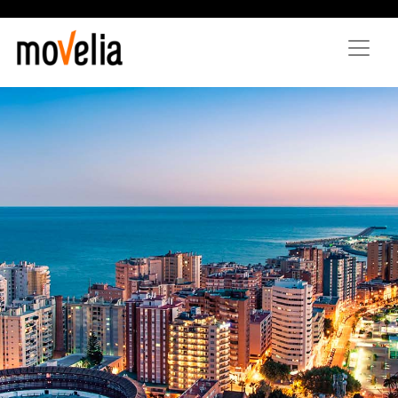
Vés
al
contingut