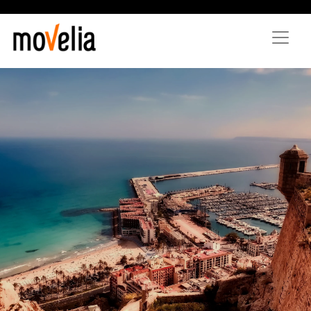
Vés
al
contingut