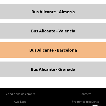
Bus Alicante - Almería
Bus Alicante - Valencia
Bus Alicante - Barcelona
Bus Alicante - Granada
ie
Pie
Condicions de compra
Contacte
de
de
Avís Legal
Preguntes freqüents