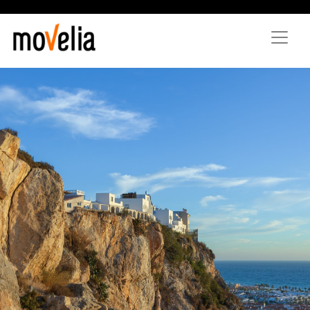
Vés
al
contingut