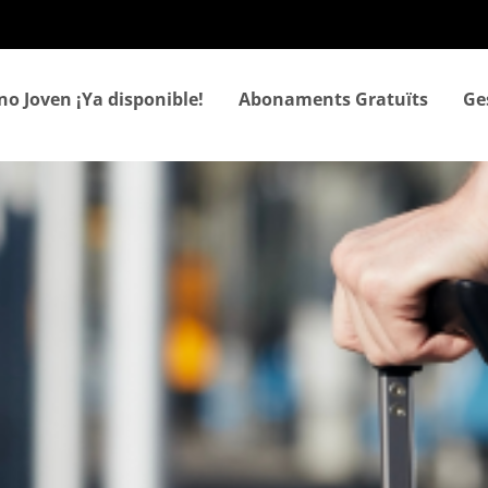
Vés
al
contingut
no Joven ¡Ya disponible!
Abonaments Gratuïts
Ges