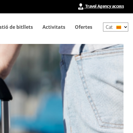
Travel Agency access
Select
tió de bitllets
Activitats
Ofertes
your
language