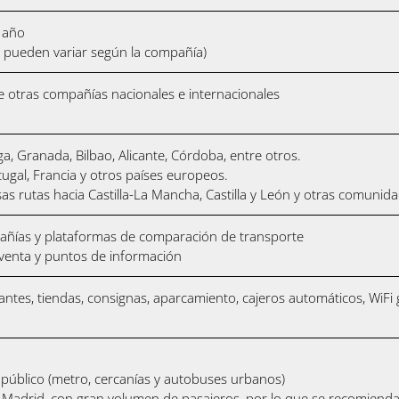
l año
ios pueden variar según la compañía)
e otras compañías nacionales e internacionales
aga, Granada, Bilbao, Alicante, Córdoba, entre otros.
ugal, Francia y otros países europeos.
 rutas hacia Castilla-La Mancha, Castilla y León y otras comunid
pañías y plataformas de comparación de transporte
venta y puntos de información
rantes, tiendas, consignas, aparcamiento, cajeros automáticos, WiFi
 público (metro, cercanías y autobuses urbanos)
 Madrid, con gran volumen de pasajeros, por lo que se recomienda 