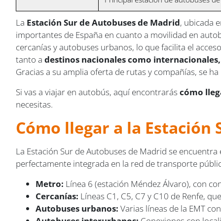
La
Estación Sur de Autobuses de Madrid
, ubicada e
importantes de España en cuanto a movilidad en autob
cercanías y autobuses urbanos, lo que facilita el acces
tanto a
destinos nacionales como internacionales,
Gracias a su amplia oferta de rutas y compañías, se ha
Si vas a viajar en autobús, aquí encontrarás
cómo llega
necesitas.
Cómo llegar a la Estación
La Estación Sur de Autobuses de Madrid se encuentra 
perfectamente integrada en la red de transporte público
Metro:
Línea 6 (estación Méndez Álvaro), con con
Cercanías:
Líneas C1, C5, C7 y C10 de Renfe, q
Autobuses urbanos:
Varias líneas de la EMT con
Autobuses interurbanos:
Conexiones con locali