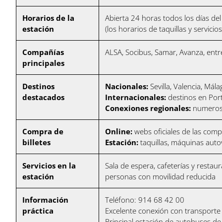
Horarios de la
Abierta 24 horas todos los días de
estación
(los horarios de taquillas y servic
Compañías
ALSA, Socibus, Samar, Avanza, entr
principales
Destinos
Nacionales:
Sevilla, Valencia, Mál
destacados
Internacionales:
destinos en Port
Conexiones regionales:
numerosas
Compra de
Online:
webs oficiales de las com
billetes
Estación:
taquillas, máquinas auto
Servicios en la
Sala de espera, cafeterías y restau
estación
personas con movilidad reducida
Información
Teléfono: 914 68 42 00
práctica
Excelente conexión con transporte
Principal estación de autobuses de