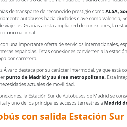
ñías de transporte de reconocido prestigio como
ALSA, So
ariamente autobuses hacia ciudades clave como Valencia, Sev
s de viajeros. Gracias a esta amplia red de conexiones, la e
rritorio nacional.
 con una importante oferta de servicios internacionales, e
ronteras españolas. Estas conexiones convierten a la estació
opa por carretera.
 Álvaro destaca por su carácter intermodal, ya que está c
ier
punto de Madrid y su área metropolitana.
Esta inte
 necesidades actuales de movilidad.
conexiones, la Estación Sur de Autobuses de Madrid se con
pital y uno de los principales accesos terrestres a
Madrid de
obús con salida Estación Su