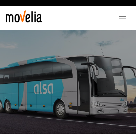
Vés
al
contingut