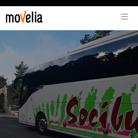
Vés
al
contingut