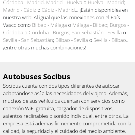
Córdoba - Madrid
,
Madrid - Huelva
o
Huelva - Madrid
;
Madrid - Cádiz
o
Cádiz - Madrid
... ¡Están disponibles en
nuestra web! Al igual que las conexiones con el País
Vasco como
Bilbao - Málaga
o
Málaga - Bilbao
;
Burgos -
Córdoba
o
Córdoba - Burgos
;
San Sebastián - Sevilla
o
Sevilla - San Sebastián
;
Bilbao - Sevilla
o
Sevilla - Bilbao
...
¡entre otras muchas combinaciones!
Autobuses Socibus
Socibus cuenta con dos tipos diferentes de autocar
adaptándose así a las necesidades del viajero. Además,
muchos de sus vehículos cuentan con servicios como
conexión WiFi gratuita, cargador de dispositivos,
asientos reclinables o sonido individual, entre otros. La
empresa está además firmemente comprometida con la
calidad, la seguridad y el cuidado del medio ambiente.