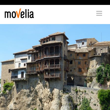
Vés
al
contingut