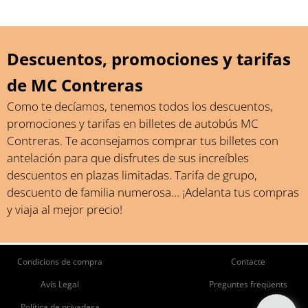
Descuentos, promociones y tarifas
de MC Contreras
Como te decíamos, tenemos todos los descuentos,
promociones y tarifas en billetes de autobús MC
Contreras. Te aconsejamos comprar tus billetes con
antelación para que disfrutes de sus increíbles
descuentos en plazas limitadas. Tarifa de grupo,
descuento de familia numerosa… ¡Adelanta tus compras
y viaja al mejor precio!
ie
Pie
Condicions de compra
Contacte
de
de
Avís Legal
Preguntes freqüents
Política de privadesa