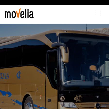
Vés
al
contingut