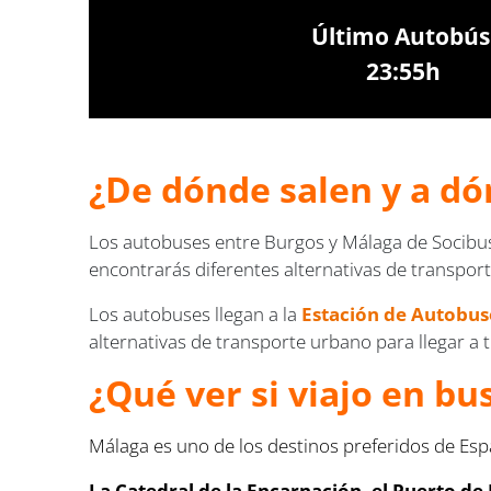
Último Autobús
23:55h
¿De dónde salen y a dó
Los autobuses entre Burgos y Málaga de Socibus
encontrarás diferentes alternativas de transport
Los autobuses llegan a la
Estación de Autobus
alternativas de transporte urbano para llegar a 
¿Qué ver si viajo en b
Málaga es uno de los destinos preferidos de Esp
La Catedral de la Encarnación, el Puerto de M