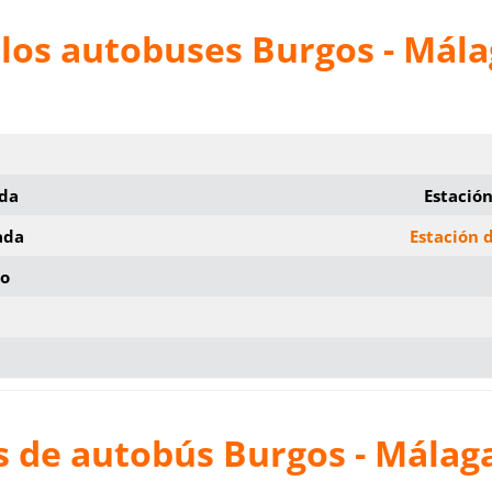
los autobuses Burgos - Mál
ida
Estació
ada
Estación 
io
s de autobús Burgos - Málag