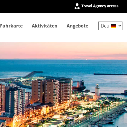
Travel Agency access
Select
 Fahrkarte
Aktivitäten
Angebote
your
language