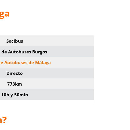
aga
Socibus
n de Autobuses Burgos
de Autobuses de Málaga
Directo
773km
10h y 50min
a?