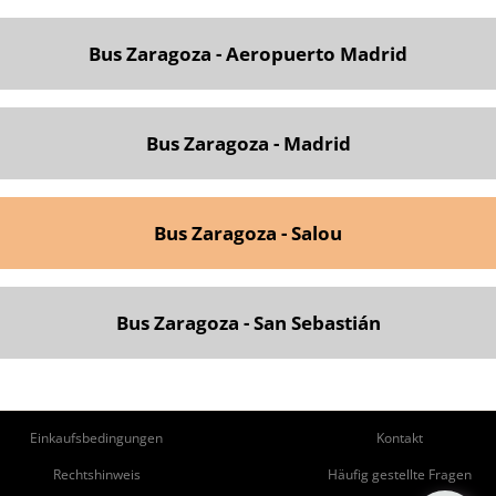
Bus Zaragoza - Aeropuerto Madrid
Bus Zaragoza - Madrid
Bus Zaragoza - Salou
Bus Zaragoza - San Sebastián
ie
Pie
Einkaufsbedingungen
Kontakt
de
de
Rechtshinweis
Häufig gestellte Fragen