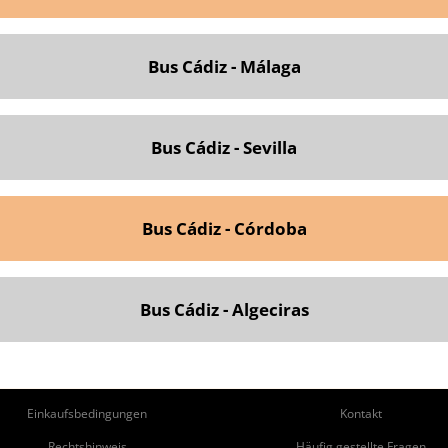
Bus Cádiz - Málaga
Bus Cádiz - Sevilla
Bus Cádiz - Córdoba
Bus Cádiz - Algeciras
ie
Pie
Einkaufsbedingungen
Kontakt
Rechtshinweis
Häufig gestellte Fragen