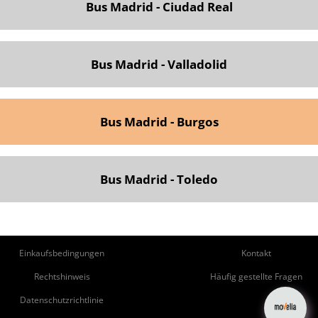
Bus Madrid - Ciudad Real
Bus Madrid - Valladolid
Bus Madrid - Burgos
Bus Madrid - Toledo
ie
Pie
Einkaufsbedingungen
Kontakt
de
de
Rechtshinweis
Häufig gestellte Fragen
página
Página
Datenschutzrichtlinie