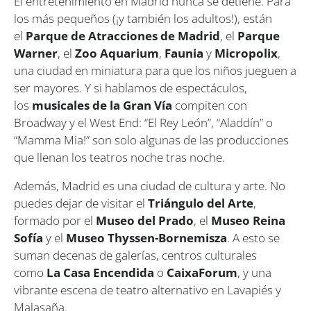
El entretenimiento en Madrid nunca se detiene. Para
los más pequeños (¡y también los adultos!), están
el
Parque de Atracciones de Madrid
, el
Parque
Warner
, el
Zoo Aquarium
,
Faunia
y
Micropolix
,
una ciudad en miniatura para que los niños jueguen a
ser mayores. Y si hablamos de espectáculos,
los
musicales de la Gran Vía
compiten con
Broadway y el West End: “El Rey León”, “Aladdín” o
“Mamma Mia!” son solo algunas de las producciones
que llenan los teatros noche tras noche.
Además, Madrid es una ciudad de cultura y arte. No
puedes dejar de visitar el
Triángulo del Arte
,
formado por el
Museo del Prado
, el
Museo Reina
Sofía
y el
Museo Thyssen-Bornemisza
. A esto se
suman decenas de galerías, centros culturales
como
La Casa Encendida
o
CaixaForum
, y una
vibrante escena de teatro alternativo en Lavapiés y
Malasaña.