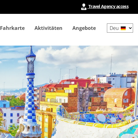
Travel Agency access
Select
 Fahrkarte
Aktivitäten
Angebote
your
language