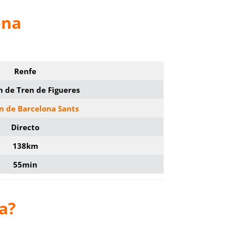
ona
Renfe
n de Tren de Figueres
n de Barcelona Sants
Directo
138km
55min
a?