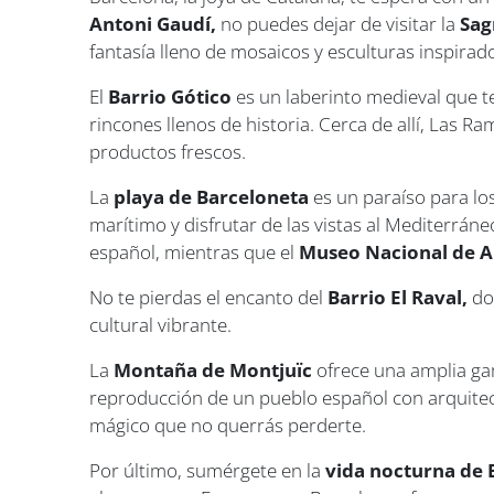
Antoni Gaudí,
no puedes dejar de visitar la
Sag
fantasía lleno de mosaicos y esculturas inspirad
El
Barrio Gótico
es un laberinto medieval que t
rincones llenos de historia. Cerca de allí, Las R
productos frescos.
La
playa de Barceloneta
es un paraíso para los
marítimo y disfrutar de las vistas al Mediterráneo
español, mientras que el
Museo Nacional de A
No te pierdas el encanto del
Barrio El Raval,
do
cultural vibrante.
La
Montaña de Montjuïc
ofrece una amplia ga
reproducción de un pueblo español con arquitect
mágico que no querrás perderte.
Por último, sumérgete en la
vida nocturna de 