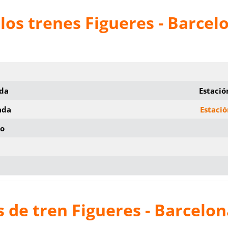
los trenes Figueres - Barcel
ida
Estació
ada
Estació
io
 de tren Figueres - Barcelon