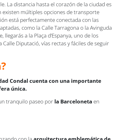
e. La distancia hasta el corazón de la ciudad es
existen múltiples opciones de transporte
tación está perfectamente conectada con las
adaptadas, como la Calle Tarragona o la Avinguda
 llegarás a la Plaça d’Espanya, uno de los
Calle Diputació, vías rectas y fáciles de seguir
a?
Ciudad Condal cuenta con una importante
era única.
un tranquilo paseo por
la Barceloneta
en
enzando con la
arquitectura emblemática de