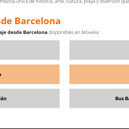
cla única de historia, arte, cultura, playa y diversión que 
sde Barcelona
iaje desde Barcelona
disponibles en Movelia:
a
a
ián
Bus B