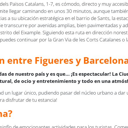
dels Països Catalans, 1-7, es cómodo, directo y muy accesibl
mite llegar caminando en unos 30 minutos, aunque también 
cias a su ubicación estratégica en el barrio de Sants, la es
a pie transcurre por avenidas amplias, bien pavimentadas y 
rito del Eixample. Siguiendo esta ruta en dirección noreste,
uedes continuar por la Gran Via de les Corts Catalanes o la 
en entre Figueres y Barcelon
das de nuestro país y es que... ¡Es espectacular! La 
ural, de ocio y entretenimiento y todo en una atmósf
ad un lugar único, pudiendo pasar del núcleo urbano a dar 
a disfrutar de tu estancia!
na?
n sinfín de emocionantes actividades para los turistas. Com