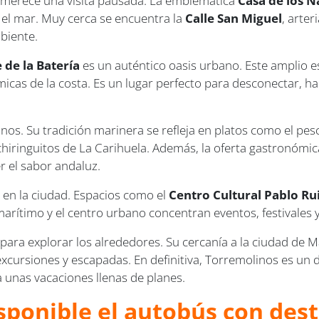
n merece una visita pausada. La emblemática
Casa de los N
 el mar. Muy cerca se encuentra la
Calle San Miguel
, arter
mbiente.
 de la Batería
es un auténtico oasis urbano. Este amplio 
micas de la costa. Es un lugar perfecto para desconectar, ha
os. Su tradición marinera se refleja en platos como el pesc
chiringuitos de La Carihuela. Además, la oferta gastronómic
 el sabor andaluz.
o en la ciudad. Espacios como el
Centro Cultural Pablo Ru
 marítimo y el centro urbano concentran eventos, festivales
ara explorar los alrededores. Su cercanía a la ciudad de Má
a excursiones y escapadas. En definitiva, Torremolinos es u
a unas vacaciones llenas de planes.
sponible el autobús con des