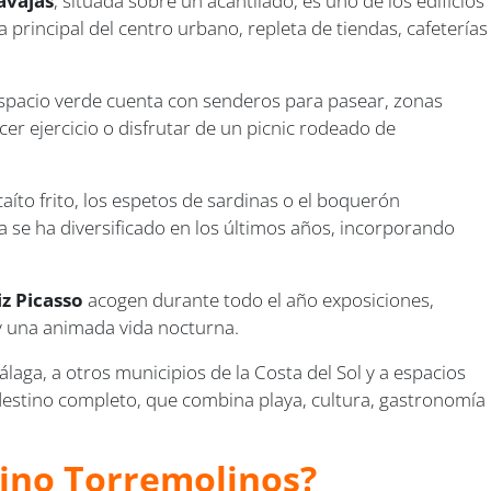
avajas
, situada sobre un acantilado, es uno de los edificios
ia principal del centro urbano, repleta de tiendas, cafeterías
espacio verde cuenta con senderos para pasear, zonas
cer ejercicio o disfrutar de un picnic rodeado de
aíto frito, los espetos de sardinas o el boquerón
a se ha diversificado en los últimos años, incorporando
iz Picasso
acogen durante todo el año exposiciones,
 y una animada vida nocturna.
laga, a otros municipios de la Costa del Sol y a espacios
n destino completo, que combina playa, cultura, gastronomía
tino Torremolinos?