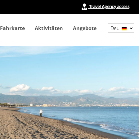
Travel Agency access
Select
 Fahrkarte
Aktivitäten
Angebote
your
language