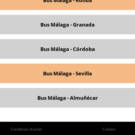
Bus Málaga - Ronda
Bus Málaga - Granada
Bus Málaga - Córdoba
Bus Málaga - Sevilla
Bus Málaga - Almuñécar
ie
Pie
Conditions d'achat
Contact