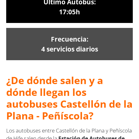
Último Autobús:
17:05h
Frecuencia:
4 servicios diarios
¿De dónde salen y a
dónde llegan los
autobuses Castellón de la
Plana - Peñíscola?
Los autobuses entre Castellón de la Plana y Peñíscola
de Hife salen desde la
Estación de Autobuses de