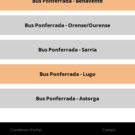
Bus Ponferrada - Benavente
Bus Ponferrada - Orense/Ourense
Bus Ponferrada - Sarria
Bus Ponferrada - Lugo
Bus Ponferrada - Astorga
ie
Pie
Conditions d'achat
Contact