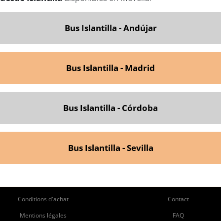
Bus Islantilla - Andújar
Bus Islantilla - Madrid
Bus Islantilla - Córdoba
Bus Islantilla - Sevilla
ie
Pie
Conditions d'achat
Contact
de
de
Mentions légales
FAQ