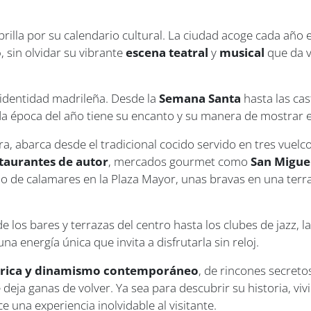
lla por su calendario cultural. La ciudad acoge cada año
o
, sin olvidar su vibrante
escena teatral
y
musical
que da v
identidad madrileña. Desde la
Semana Santa
hasta las cas
a época del año tiene su encanto y su manera de mostrar el
ra, abarca desde el tradicional cocido servido en tres vuel
taurantes de autor
, mercados gourmet como
San Migue
illo de calamares en la Plaza Mayor, unas bravas en una ter
de los bares y terrazas del centro hasta los clubes de jazz, l
na energía única que invita a disfrutarla sin reloj.
órica y dinamismo contemporáneo
, de rincones secreto
 deja ganas de volver. Ya sea para descubrir su historia, viv
e una experiencia inolvidable al visitante.