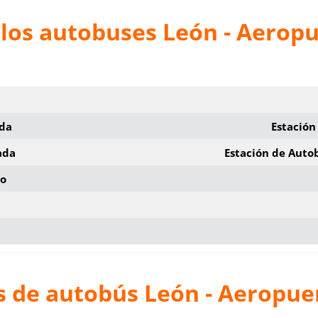
 los autobuses León - Aerop
ida
Estación
ada
Estación de Auto
io
s de autobús León - Aeropue