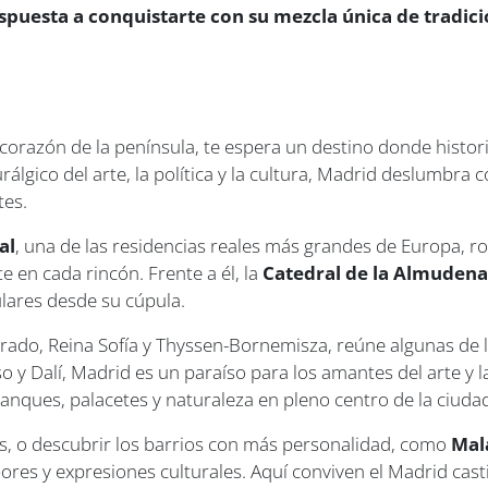
ispuesta a conquistarte con su mezcla única de tradic
l corazón de la península, te espera un destino donde histo
rálgico del arte, la política y la cultura, Madrid deslumbr
tes.
al
, una de las residencias reales más grandes de Europa, 
te en cada rincón. Frente a él, la
Catedral de la Almuden
ulares desde su cúpula.
Prado, Reina Sofía y Thyssen-Bornemisza, reúne algunas de l
 y Dalí, Madrid es un paraíso para los amantes del arte y la
tanques, palacetes y naturaleza en pleno centro de la ciuda
das, o descubrir los barrios con más personalidad, como
Mal
ores y expresiones culturales. Aquí conviven el Madrid cast