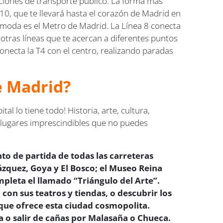
opciones de transporte público. La forma más
C10, que te llevará hasta el corazón de Madrid en
ómoda es el Metro de Madrid. La Línea 8 conecta
otras líneas que te acercan a diferentes puntos
 conecta la T4 con el centro, realizando paradas
e Madrid?
l lo tiene todo! Historia, arte, cultura,
s lugares imprescindibles que no puedes
to de partida de todas las carreteras
ázquez, Goya y El Bosco; el Museo Reina
pleta el llamado “Triángulo del Arte”.
 con sus teatros y tiendas, o descubrir los
 que ofrece esta ciudad cosmopolita.
a o salir de cañas por Malasaña o Chueca.