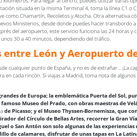
kilómetros. Para llegar al centro, puedes utilizar varias 
estación situada en la misma Terminal 4, toma la línea C1 o 
ve como Chamartín, Recoletos y Atocha. Otra alternativa c
uevos Ministerios, desde donde puedes hacer transbordo a 
 exprés del aeropuerto, este servicio funciona las 24 horas y
e unos 30 a 40 minutos, dependiendo del tráfico.
us entre León y Aeropuerto d
e cualquier punto de España, y no es de extrañar… ¡La capita
ra en cada rincón. Si viajas a Madrid, toma nota de alguno
grandes de Europa; la emblemática Puerta del Sol, pun
 el famoso Museo del Prado, con obras maestras de Vel
ca
de Picasso; y el Museo Thyssen-Bornemisza, que com
irador del Círculo de Bellas Artes, recorrer la Gran Vía
uel o San Antón son solo algunas de las experiencias
llo de calamares, disfrutar de unas tapas en La Latin