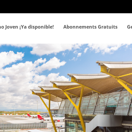
Aller
au
contenu
principal
o Joven ¡Ya disponible!
Abonnements Gratuits
Ge