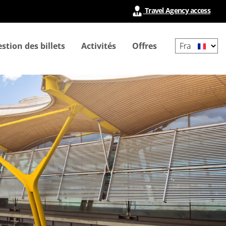
Travel Agency access
Select
stion des billets
Activités
Offres
your
language