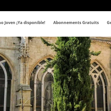
Aller
au
contenu
principal
o Joven ¡Ya disponible!
Abonnements Gratuits
Ge