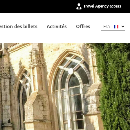
Travel Agency access
Select
stion des billets
Activités
Offres
your
language