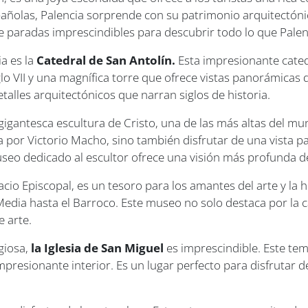
ñolas, Palencia sorprende con su patrimonio arquitectónic
e paradas imprescindibles para descubrir todo lo que Palenc
a es la
Catedral de San Antolín.
Esta impresionante cated
glo VII y una magnífica torre que ofrece vistas panorámicas 
talles arquitectónicos que narran siglos de historia.
a gigantesca escultura de Cristo, una de las más altas del 
a por Victorio Macho, sino también disfrutar de una vista 
useo dedicado al escultor ofrece una visión más profunda d
cio Episcopal, es un tesoro para los amantes del arte y la 
Media hasta el Barroco. Este museo no solo destaca por la c
e arte.
giosa,
la Iglesia de San Miguel
es imprescindible. Este te
 impresionante interior. Es un lugar perfecto para disfrutar