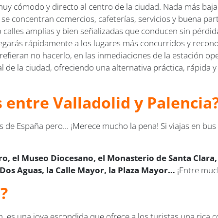
muy cómodo y directo al centro de la ciudad. Nada más baj
se concentran comercios, cafeterías, servicios y buena par
do calles amplias y bien señalizadas que conducen sin pérdi
llegarás rápidamente a los lugares más concurridos y recono
 prefieran no hacerlo, en las inmediaciones de la estación 
ral de la ciudad, ofreciendo una alternativa práctica, rápid
s entre Valladolid y Palencia
s de España pero... ¡Merece mucho la pena! Si viajas en b
ro, el Museo Diocesano, el Monasterio de Santa Clara, l
 Dos Aguas, la Calle Mayor, la Plaza Mayor…
¡Entre much
?
n, es una joya escondida que ofrece a los turistas una rica 