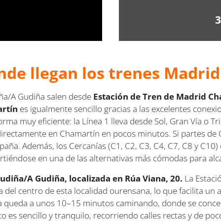
3
nde llegan los
trenes Madrid
iña/A Gudiña salen desde
Estación de Tren de Madrid Ch
artín
es igualmente sencillo gracias a las excelentes conex
ma muy eficiente: la Línea 1 lleva desde Sol, Gran Vía o Tr
irectamente en Chamartín en pocos minutos. Si partes de Ca
spaña. Además, los Cercanías (C1, C2, C3, C4, C7, C8 y C10
irtiéndose en una de las alternativas más cómodas para alca
udiña/A Gudiña, localizada en Rúa Viana, 20.
La Estaci
del centro de esta localidad ourensana, lo que facilita un a
ña queda a unos 10–15 minutos caminando, donde se concent
to es sencillo y tranquilo, recorriendo calles rectas y de poco