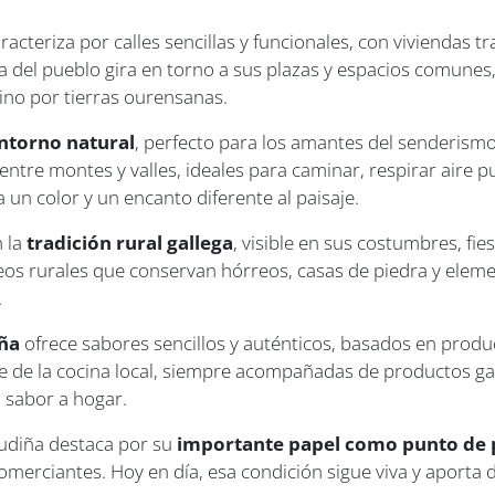
racteriza por calles sencillas y funcionales, con viviendas
ida del pueblo gira en torno a sus plazas y espacios comune
ino por tierras ourensanas.
ntorno natural
, perfecto para los amantes del senderismo y
ntre montes y valles, ideales para caminar, respirar aire pu
 un color y un encanto diferente al paisaje.
n la
tradición rural gallega
, visible en sus costumbres, fie
eos rurales que conservan hórreos, casas de piedra y ele
.
ña
ofrece sabores sencillos y auténticos, basados en produc
te de la cocina local, siempre acompañadas de productos g
on sabor a hogar.
Gudiña destaca por su
importante papel como punto de 
omerciantes. Hoy en día, esa condición sigue viva y aporta 