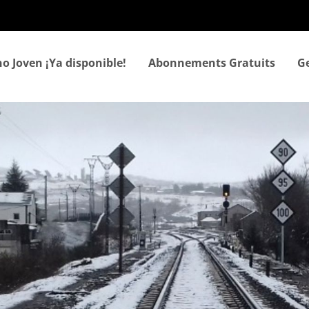
Aller
au
contenu
principal
o Joven ¡Ya disponible!
Abonnements Gratuits
Ge