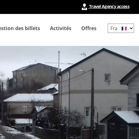
Travel Agency access
Select
stion des billets
Activités
Offres
your
language