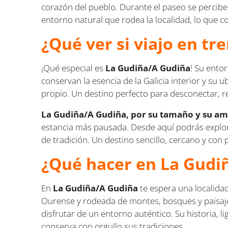
corazón del pueblo. Durante el paseo se percibe 
entorno natural que rodea la localidad, lo que c
¿Qué ver si viajo en t
¡Qué especial es
La Gudiña/A Gudiña
! Su ento
conservan la esencia de la Galicia interior y su
propio. Un destino perfecto para desconectar, res
La Gudiña/A Gudiña, por su tamaño y su amb
estancia más pausada. Desde aquí podrás explora
de tradición. Un destino sencillo, cercano y con p
¿Qué hacer en La Gudi
En
La Gudiña/A Gudiña
te espera una localidad 
Ourense y rodeada de montes, bosques y paisaje
disfrutar de un entorno auténtico. Su historia, 
conserva con orgullo sus tradiciones.