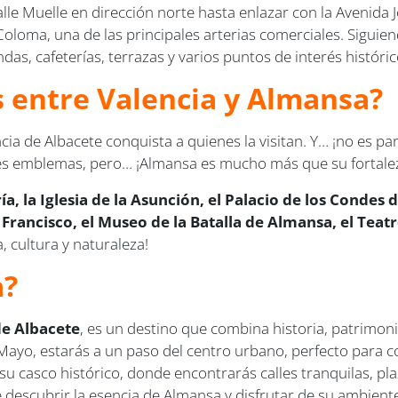
 Calle Muelle en dirección norte hasta enlazar con la Avenid
oloma, una de las principales arterias comerciales. Siguien
as, cafeterías, terrazas y varios puntos de interés históric
us entre Valencia y Almansa?
cia de Albacete conquista a quienes la visitan. Y… ¡no es pa
des emblemas, pero… ¡Almansa es mucho más que su fortale
ía, la Iglesia de la Asunción, el Palacio de los Condes 
Francisco, el Museo de la Batalla de Almansa, el Teat
, cultura y naturaleza!
a?
de Albacete
, es un destino que combina historia, patrimon
 de Mayo, estarás a un paso del centro urbano, perfecto par
su casco histórico, donde encontrarás calles tranquilas, pla
de descubrir la esencia de Almansa y disfrutar de su ambien