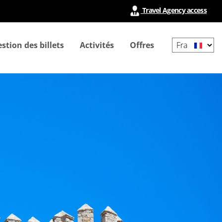
Travel Agency access
Select
stion des billets
Activités
Offres
your
language