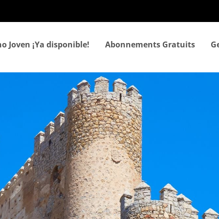
Aller
au
contenu
principal
o Joven ¡Ya disponible!
Abonnements Gratuits
Ge