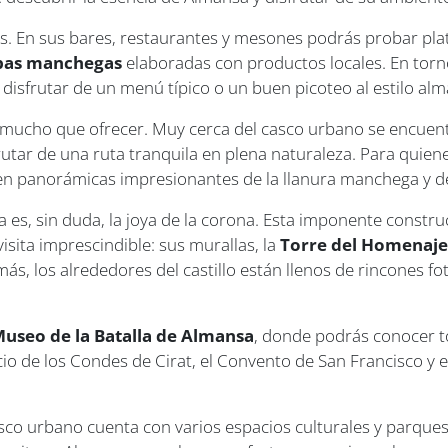
os. En sus bares, restaurantes y mesones podrás probar pl
tapas manchegas
elaboradas con productos locales. En torno
 disfrutar de un menú típico o un buen picoteo al estilo al
ne mucho que ofrecer. Muy cerca del casco urbano se encue
rutar de una ruta tranquila en plena naturaleza. Para quien
n panorámicas impresionantes de la llanura manchega y del
sa es, sin duda, la joya de la corona. Esta imponente constr
isita imprescindible: sus murallas, la
Torre del Homenaje y
s, los alrededores del castillo están llenos de rincones 
useo de la Batalla de Almansa
, donde podrás conocer t
cio de los Condes de Cirat, el Convento de San Francisco y el 
casco urbano cuenta con varios espacios culturales y parqu