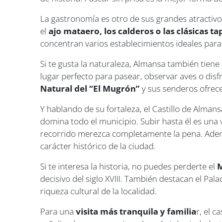
La gastronomía es otro de sus grandes atractiv
el
ajo mataero, los calderos o las clásicas 
concentran varios establecimientos ideales para
Si te gusta la naturaleza, Almansa también tie
lugar perfecto para pasear, observar aves o disf
Natural del “El Mugrón”
y sus senderos ofrece
Y hablando de su fortaleza, el Castillo de Alman
domina todo el municipio. Subir hasta él es una v
recorrido merezca completamente la pena. Ademá
carácter histórico de la ciudad.
Si te interesa la historia, no puedes perderte el
M
decisivo del siglo XVIII. También destacan el Pala
riqueza cultural de la localidad.
Para una
visita más tranquila y familia
r, el 