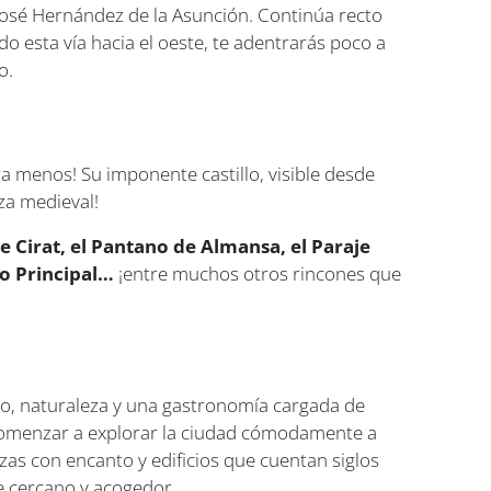
a José Hernández de la Asunción. Continúa recto
do esta vía hacia el oeste, te adentrarás poco a
o.
ra menos! Su imponente castillo, visible desde
za medieval!
de Cirat, el Pantano de Almansa, el Paraje
ro Principal…
¡entre muchos otros rincones que
io, naturaleza y una gastronomía cargada de
a comenzar a explorar la ciudad cómodamente a
zas con encanto y edificios que cuentan siglos
te cercano y acogedor.