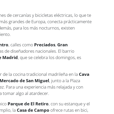
 de cercanías y bicicletas eléctricas, lo que te
s más grandes de Europa, conecta prácticamente
demás, para los más nocturnos, existen
iento.
ntro
, calles como
Preciados
,
Gran
s de diseñadores nacionales. El barrio
e Madrid
, que se celebra los domingos, es
 de la cocina tradicional madrileña en la
Cava
Mercado de San Miguel
, junto a la Plaza
z. Para una experiencia más relajada y con
ra tomar algo al atardecer.
nico
Parque de El Retiro
, con su estanque y el
mplio, la
Casa de Campo
ofrece rutas en bici,