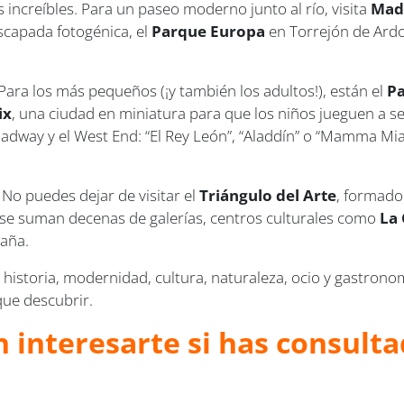
s increíbles. Para un paseo moderno junto al río, visita
Mad
escapada fotogénica, el
Parque Europa
en Torrejón de Ard
Para los más pequeños (¡y también los adultos!), están el
Pa
ix
, una ciudad en miniatura para que los niños jueguen a s
dway y el West End: “El Rey León”, “Aladdín” o “Mamma Mia
No puedes dejar de visitar el
Triángulo del Arte
, formado
o se suman decenas de galerías, centros culturales como
La
saña.
historia, modernidad, cultura, naturaleza, ocio y gastronom
ue descubrir.
 interesarte si has consulta