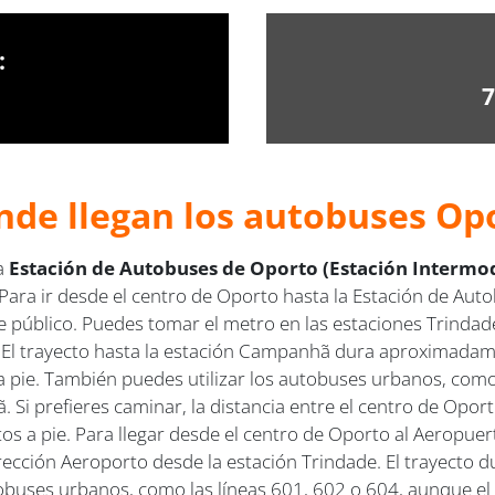
:
7
nde llegan los autobuses Op
la
Estación de Autobuses de Oporto (Estación Interm
Para ir desde el centro de Oporto hasta la Estación de Au
público. Puedes tomar el metro en las estaciones Trindade, B
. El trayecto hasta la estación Campanhã dura aproximadame
 pie. También puedes utilizar los autobuses urbanos, como
Si prefieres caminar, la distancia entre el centro de Opor
s a pie. Para llegar desde el centro de Oporto al Aeropue
dirección Aeroporto desde la estación Trindade. El trayecto
uses urbanos, como las líneas 601, 602 o 604, aunque el ti