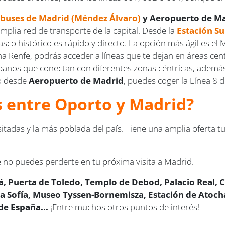
obuses de Madrid (Méndez Álvaro)
y Aeropuerto de M
amplia red de transporte de la capital. Desde la
Estación S
casco histórico es rápido y directo. La opción más ágil es e
ha Renfe, podrás acceder a líneas que te dejan en áreas ce
nos que conectan con diferentes zonas céntricas, además 
ro desde
Aeropuerto de Madrid
, puedes coger la Línea 8 
us entre Oporto y Madrid?
tadas y la más poblada del país. Tiene una amplia oferta tur
 no puedes perderte en tu próxima visita a Madrid.
lá, Puerta de Toledo, Templo de Debod, Palacio Real, C
Sofía, Museo Tyssen-Bornemisza, Estación de Atocha,
de España...
¡Entre muchos otros puntos de interés!