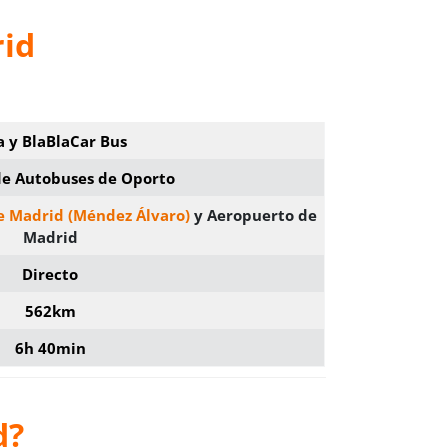
rid
a y BlaBlaCar Bus
de Autobuses de Oporto
e Madrid (Méndez Álvaro)
y Aeropuerto de
Madrid
Directo
562km
6h 40min
d?