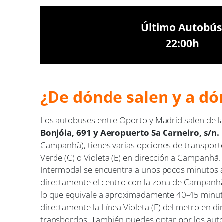
Último Autobús
22:00h
¿De dónde salen y a dó
Los autobuses entre Oporto y Madrid salen de 
Bonjóia, 691 y Aeropuerto Sa Carneiro, s/n.
Campanhã), tienes varias opciones de transporte 
Verde (C) o Violeta (E) en dirección a Campanhã
Intermodal se encuentra a unos pocos minutos a
directamente el centro con la zona de Campanhã. 
lo que equivale a aproximadamente 40-45 minuto
directamente la Línea Violeta (E) del metro en 
transbordos. También puedes optar por los autob