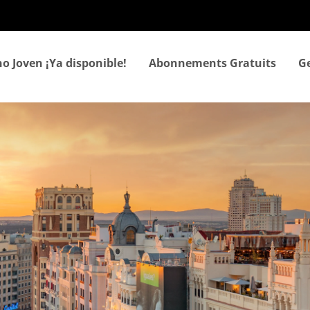
Aller
au
contenu
principal
o Joven ¡Ya disponible!
Abonnements Gratuits
Ge