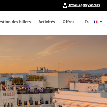
Travel Agency access
Select
stion des billets
Activités
Offres
your
language