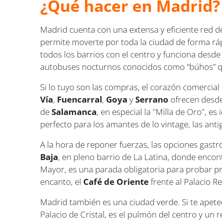
¿Qué hacer en Madrid?
Madrid cuenta con una extensa y eficiente red de
permite moverte por toda la ciudad de forma rá
todos los barrios con el centro y funciona desd
autobuses nocturnos conocidos como “búhos” qu
Si lo tuyo son las compras, el corazón comercial
Vía
,
Fuencarral
,
Goya
y
Serrano
ofrecen desde
de
Salamanca
, en especial la "Milla de Oro", e
perfecto para los amantes de lo vintage, las anti
A la hora de reponer fuerzas, las opciones gastr
Baja
, en pleno barrio de La Latina, donde enco
Mayor, es una parada obligatoria para probar p
encanto, el
Café de Oriente
frente al Palacio Re
Madrid también es una ciudad verde. Si te apete
Palacio de Cristal, es el pulmón del centro y un 