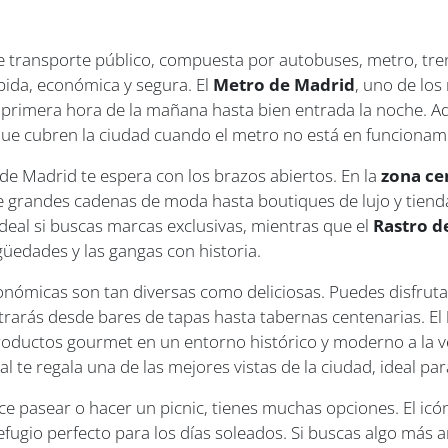
 transporte público, compuesta por autobuses, metro, trenes
pida, económica y segura. El
Metro de Madrid
, uno de lo
e primera hora de la mañana hasta bien entrada la noche. A
e cubren la ciudad cuando el metro no está en funcionam
 de Madrid te espera con los brazos abiertos. En la
zona ce
 grandes cadenas de moda hasta boutiques de lujo y tienda
s ideal si buscas marcas exclusivas, mientras que el
Rastro d
güedades y las gangas con historia.
onómicas son tan diversas como deliciosas. Puedes disfrutar
ntrarás desde bares de tapas hasta tabernas centenarias. El
roductos gourmet en un entorno histórico y moderno a la ve
al te regala una de las mejores vistas de la ciudad, ideal pa
ce pasear o hacer un picnic, tienes muchas opciones. El icó
refugio perfecto para los días soleados. Si buscas algo más a