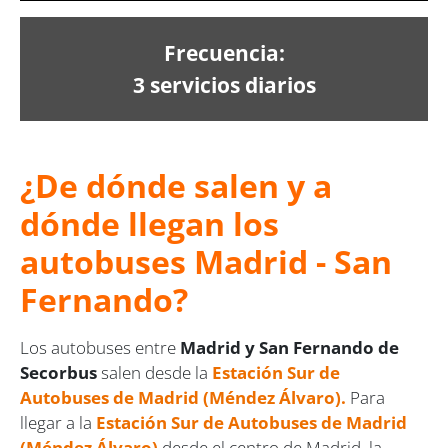
Frecuencia:
3 servicios diarios
¿De dónde salen y a
dónde llegan los
autobuses Madrid - San
Fernando?
Los autobuses entre
Madrid y San Fernando de
Secorbus
salen desde la
Estación Sur de
Autobuses de Madrid (Méndez Álvaro)
.
Para
llegar a la
Estación Sur de Autobuses de Madrid
(Méndez Álvaro)
desde el centro de Madrid, la