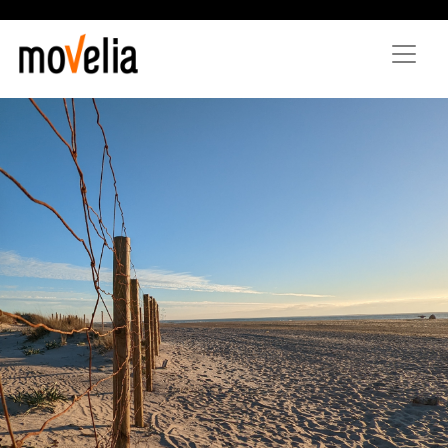
Aller
au
contenu
principal