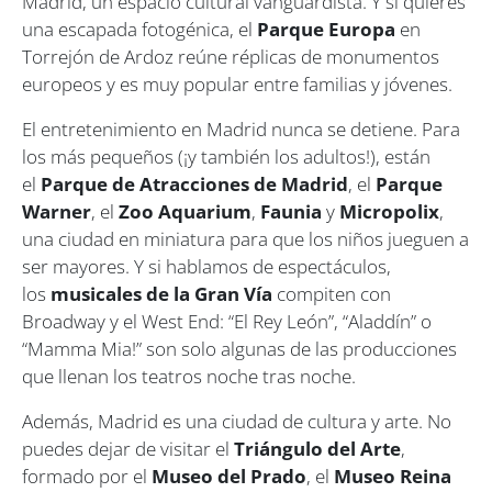
Madrid, un espacio cultural vanguardista. Y si quieres
una escapada fotogénica, el
Parque Europa
en
Torrejón de Ardoz reúne réplicas de monumentos
europeos y es muy popular entre familias y jóvenes.
El entretenimiento en Madrid nunca se detiene. Para
los más pequeños (¡y también los adultos!), están
el
Parque de Atracciones de Madrid
, el
Parque
Warner
, el
Zoo Aquarium
,
Faunia
y
Micropolix
,
una ciudad en miniatura para que los niños jueguen a
ser mayores. Y si hablamos de espectáculos,
los
musicales de la Gran Vía
compiten con
Broadway y el West End: “El Rey León”, “Aladdín” o
“Mamma Mia!” son solo algunas de las producciones
que llenan los teatros noche tras noche.
Además, Madrid es una ciudad de cultura y arte. No
puedes dejar de visitar el
Triángulo del Arte
,
formado por el
Museo del Prado
, el
Museo Reina