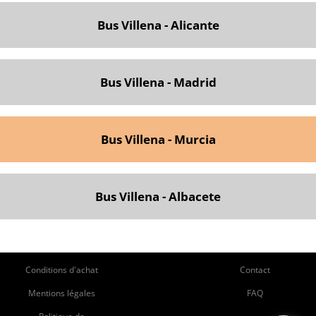
Bus Villena - Alicante
Bus Villena - Madrid
Bus Villena - Murcia
Bus Villena - Albacete
ie
Pie
Conditions d'achat
Contact
de
de
Mentions légales
FAQ