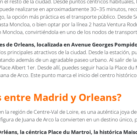
el resto de la ciudad. Desde puntos céntricos habituales, l
 puede realizarse en aproximadamente 30–35 minutos, recor
, la opción más práctica es el transporte público. Desde S
 hasta Moncloa, o bien optar por la línea 2 hasta Ventura R
n Moncloa, convirtiéndola en uno de los nodos de transport
es de Orleans, localizada en Avenue Georges Pompido
a los principales atractivos de la ciudad. Desde la estación,
ndo además de un agradable paseo urbano. Al salir de la es
ace Albert 1er. Desde allí, puedes seguir hacia la Place d
uana de Arco. Este punto marca el inicio del centro histórico
s entre Madrid y Orleans?
, en la región de Centre-Val de Loire, es una auténtica joya 
a figura de Juana de Arco la convierten en un destino único
léans, la céntrica Place du Martroi, la histórica Mais