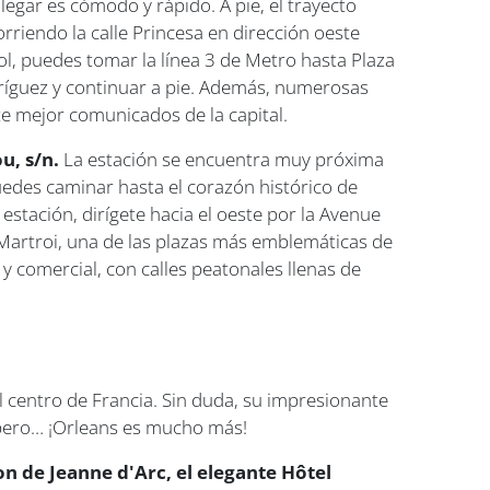
legar es cómodo y rápido. A pie, el trayecto
riendo la calle Princesa en dirección oeste
ol, puedes tomar la línea 3 de Metro hasta Plaza
odríguez y continuar a pie. Además, numerosas
e mejor comunicados de la capital.
u, s/n.
La estación se encuentra muy próxima
 puedes caminar hasta el corazón histórico de
tación, dirígete hacia el oeste por la Avenue
u Martroi, una de las plazas más emblemáticas de
 y comercial, con calles peatonales llenas de
del centro de Francia. Sin duda, su impresionante
, pero… ¡Orleans es mucho más!
on de Jeanne d'Arc, el elegante Hôtel