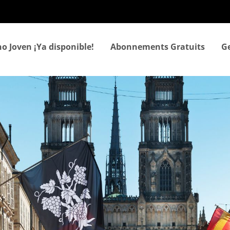
Aller
au
contenu
principal
o Joven ¡Ya disponible!
Abonnements Gratuits
Ge