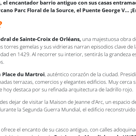
, el encantador barrio antiguo con sus casas entramad
ano Parc Floral de la Source, el Puente George V… ¡E
?
dral de Sainte-Croix de Orléans,
una majestuosa obra del
us torres gemelas y sus vidrieras narran episodios clave de l
udad en 1429. Al recorrer su interior, sentirás la grandeza e
s.
a
Place du Martroi
, auténtico corazón de la ciudad. Presid
adas terrazas, comercios y elegantes edificios. Muy cerca 
e hoy destaca por su refinada arquitectura de ladrillo rojo.
edes dejar de visitar la Maison de Jeanne d'Arc, un espacio
durante la Segunda Guerra Mundial, el edificio reconstruido
ofrece el encanto de su casco antiguo, con calles adoqui