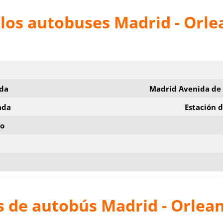
los autobuses Madrid - Orle
ida
Madrid Avenida de
ada
Estación 
io
s de autobús Madrid - Orlea