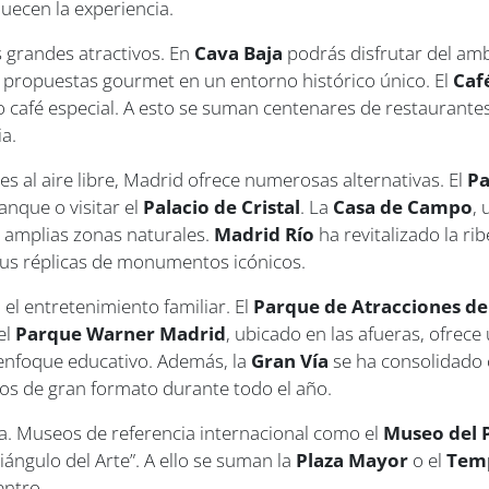
uecen la experiencia.
 grandes atractivos. En
Cava Baja
podrás disfrutar del amb
propuestas gourmet en un entorno histórico único. El
Caf
o café especial. A esto se suman centenares de restaurante
a.
s al aire libre, Madrid ofrece numerosas alternativas. El
Pa
anque o visitar el
Palacio de Cristal
. La
Casa de Campo
,
e amplias zonas naturales.
Madrid Río
ha revitalizado la r
us réplicas de monumentos icónicos.
el entretenimiento familiar. El
Parque de Atracciones d
el
Parque Warner Madrid
, ubicado en las afueras, ofrec
enfoque educativo. Además, la
Gran Vía
se ha consolidado
os de gran formato durante todo el año.
ia. Museos de referencia internacional como el
Museo del 
ángulo del Arte”. A ello se suman la
Plaza Mayor
o el
Tem
entro.