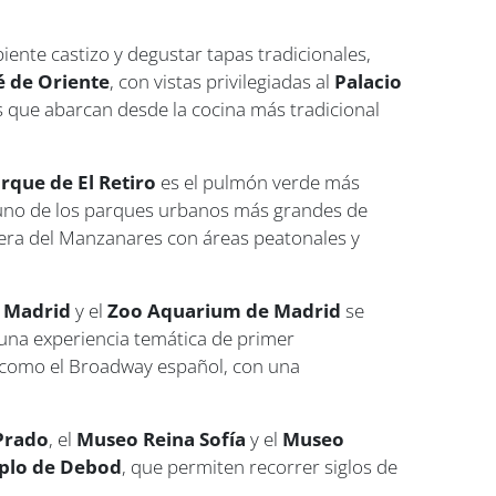
iente castizo y degustar tapas tradicionales,
é de Oriente
, con vistas privilegiadas al
Palacio
s que abarcan desde la cocina más tradicional
rque de El Retiro
es el pulmón verde más
 uno de los parques urbanos más grandes de
ibera del Manzanares con áreas peatonales y
e Madrid
y el
Zoo Aquarium de Madrid
se
e una experiencia temática de primer
 como el Broadway español, con una
Prado
, el
Museo Reina Sofía
y el
Museo
plo de Debod
, que permiten recorrer siglos de