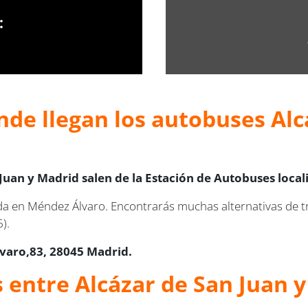
:
nde llegan los autobuses Alc
Juan y Madrid salen de la Estación de Autobuses locali
ada en Méndez Álvaro. Encontrarás muchas alternativas de tr
).
lvaro,83, 28045 Madrid.
s entre Alcázar de San Juan 