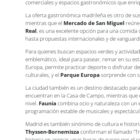
comerciales y espacios gastronómicos que enriq
La oferta gastronómica madrileña es otro de sus
mientras que el
Mercado de San Miguel
reúne 
Real
, es una excelente opción para una comida 
hasta propuestas internacionales y de vanguardi
Para quienes buscan espacios verdes y actividade
emblemático, ideal para pasear, remar en su est
Europa, permite practicar deporte o disfrutar d
culturales, y el
Parque Europa
sorprende con s
La ciudad también es un destino destacado para 
encuentran en la Casa de Campo, mientras que 
nivel.
Faunia
combina ocio y naturaleza con un 
programación estable de musicales y espectácul
Madrid es también sinónimo de cultura e histor
Thyssen-Bornemisza
conforman el llamado “Tri
historia en apenas unas horas de paseo por el c