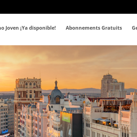
Aller
au
contenu
principal
o Joven ¡Ya disponible!
Abonnements Gratuits
Ge