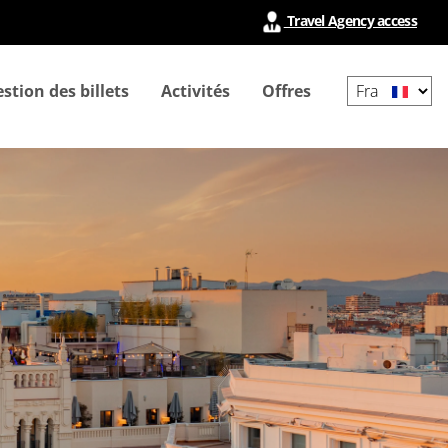
Travel Agency access
Select
stion des billets
Activités
Offres
your
language