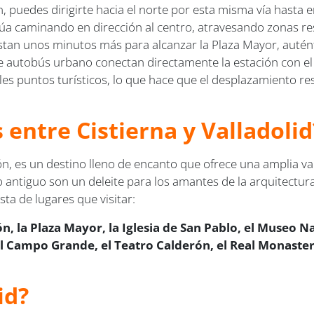
n, puedes dirigirte hacia el norte por esta misma vía hasta e
núa caminando en dirección al centro, atravesando zonas resi
astan unos minutos más para alcanzar la Plaza Mayor, autén
 de autobús urbano conectan directamente la estación con el
ales puntos turísticos, lo que hace que el desplazamiento r
s entre Cistierna y Valladolid
eón, es un destino lleno de encanto que ofrece una amplia va
o antiguo son un deleite para los amantes de la arquitectur
ta de lugares que visitar:
n, la Plaza Mayor, la Iglesia de San Pablo, el Museo N
l Campo Grande, el Teatro Calderón, el Real Monasterio
id?