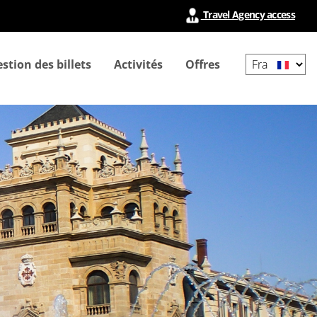
Travel Agency access
Select
stion des billets
Activités
Offres
your
language