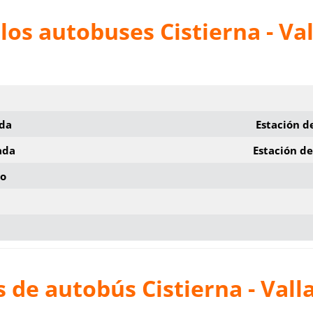
los autobuses Cistierna - Val
ida
Estación d
ada
Estación de
io
 de autobús Cistierna - Vall