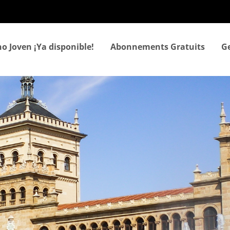
Aller
au
contenu
principal
o Joven ¡Ya disponible!
Abonnements Gratuits
Ge