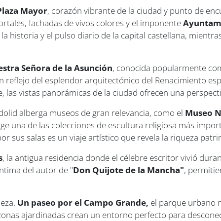
Plaza Mayor
, corazón vibrante de la ciudad y punto de encu
ortales, fachadas de vivos colores y el imponente
Ayuntam
a historia y el pulso diario de la capital castellana, mient
estra Señora de la Asunción
, conocida popularmente com
un reflejo del esplendor arquitectónico del Renacimiento esp
, las vistas panorámicas de la ciudad ofrecen una perspecti
lladolid alberga museos de gran relevancia, como el
Museo Na
oge una de las colecciones de escultura religiosa más impo
or sus salas es un viaje artístico que revela la riqueza patr
s
, la antigua residencia donde el célebre escritor vivió dur
íntima del autor de "
Don Quijote de la Mancha"
, permitie
leza.
Un paseo por el Campo Grande,
el parque urbano m
zonas ajardinadas crean un entorno perfecto para desconecta