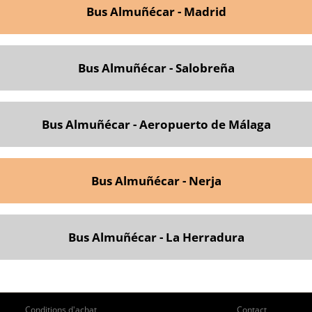
Bus Almuñécar - Madrid
Bus Almuñécar - Salobreña
Bus Almuñécar - Aeropuerto de Málaga
Bus Almuñécar - Nerja
Bus Almuñécar - La Herradura
ie
Pie
Conditions d'achat
Contact