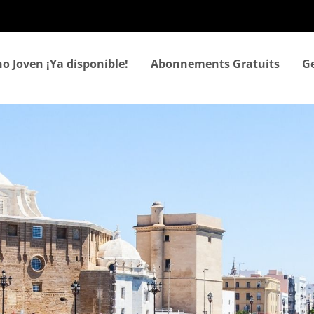
Aller
au
contenu
principal
o Joven ¡Ya disponible!
Abonnements Gratuits
Ge