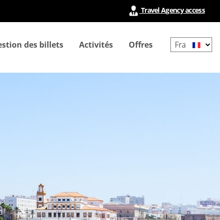
Travel Agency access
Select
stion des billets
Activités
Offres
your
language