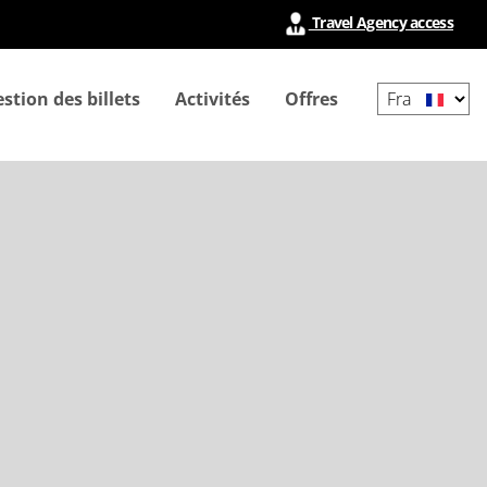
Travel Agency access
Select
stion des billets
Activités
Offres
your
language