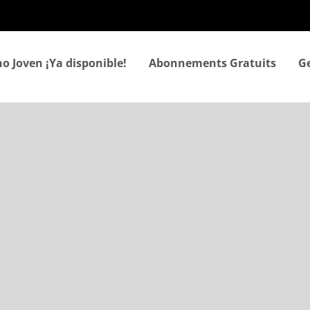
Aller
au
contenu
principal
o Joven ¡Ya disponible!
Abonnements Gratuits
Ge