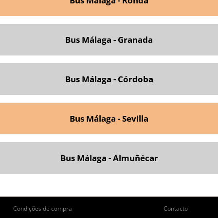
Bus Málaga - Ronda
Bus Málaga - Granada
Bus Málaga - Córdoba
Bus Málaga - Sevilla
Bus Málaga - Almuñécar
ie
Pie
Condições de compra
Contacto