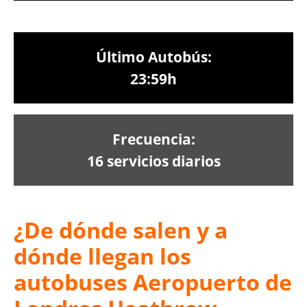
Último Autobús:
23:59h
Frecuencia:
16 servicios diarios
¿De dónde salen y a
dónde llegan los
autobuses Aeropuerto de