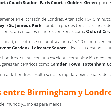
toria Coach Station
,
Earls Court
o
Golders Green
, puede
icamente en el corazón de Londres. A tan solo 10-15 minut
ey
o
St. James’s Park
. También puedes tomar las líneas 
te conectan en pocos minutos con zonas como
Oxford Circ
a ciudad, el centro se encuentra a unos 15-20 minutos en m
ovent Garden
o
Leicester Square
, ideal si tu destino es 
 de Londres, cuenta con una excelente comunicación mediant
lugares tan céntricos como
Camden Town
,
Tottenham C
entro de Londres resulta sencillo, rápido y bien señalizado
us entre Birmingham y Londr
del mundo y... ¡no es para menos!