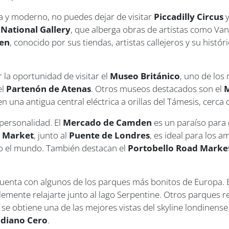
 y moderno, no puedes dejar de visitar
Piccadilly Circus
l
National Gallery
, que alberga obras de artistas como V
en
, conocido por sus tiendas, artistas callejeros y su hist
 la oportunidad de visitar el
Museo Británico
, uno de los
el
Partenón de Atenas
. Otros museos destacados son el
M
en una antigua central eléctrica a orillas del Támesis, cerca 
personalidad. El
Mercado de Camden
es un paraíso para 
 Market
, junto al
Puente de Londres
, es ideal para los 
odo el mundo. También destacan el
Portobello Road Marke
 cuenta con algunos de los parques más bonitos de Europa. 
lemente relajarte junto al lago Serpentine. Otros parques
se obtiene una de las mejores vistas del skyline londinens
diano Cero
.