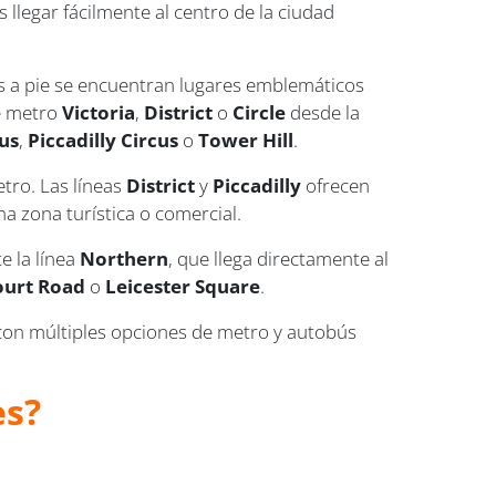
s llegar fácilmente al centro de la ciudad
os a pie se encuentran lugares emblemáticos
de metro
Victoria
,
District
o
Circle
desde la
us
,
Piccadilly Circus
o
Tower Hill
.
etro. Las líneas
District
y
Piccadilly
ofrecen
una zona turística o comercial.
e la línea
Northern
, que llega directamente al
ourt Road
o
Leicester Square
.
, con múltiples opciones de metro y autobús
es?