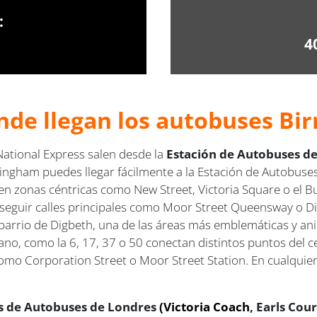
:
4
nde llegan los autobuses Bi
ational Express salen desde la
Estación de Autobuses d
mingham puedes llegar fácilmente a la Estación de Autobu
 en zonas céntricas como New Street, Victoria Square o el Bu
 seguir calles principales como Moor Street Queensway o Di
no barrio de Digbeth, una de las áreas más emblemáticas y an
bano, como la 6, 17, 37 o 50 conectan distintos puntos de
omo Corporation Street o Moor Street Station. En cualquier
s de Autobuses de Londres
(Victoria Coach
, Earls Cou