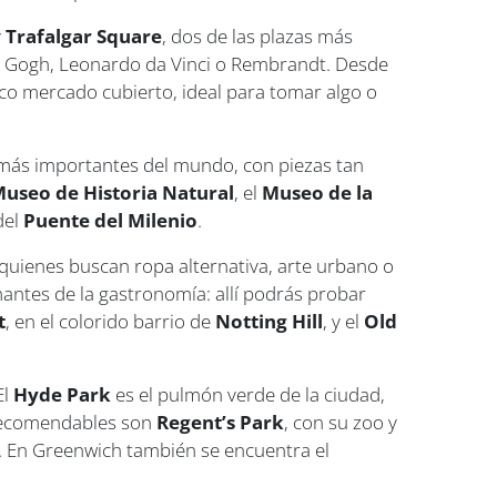
y
Trafalgar Square
, dos de las plazas más
an Gogh, Leonardo da Vinci o Rembrandt. Desde
órico mercado cubierto, ideal para tomar algo o
 más importantes del mundo, con piezas tan
useo de Historia Natural
, el
Museo de la
del
Puente del Milenio
.
quienes buscan ropa alternativa, arte urbano o
amantes de la gastronomía: allí podrás probar
t
, en el colorido barrio de
Notting Hill
, y el
Old
El
Hyde Park
es el pulmón verde de la ciudad,
 recomendables son
Regent’s Park
, con su zoo y
e. En Greenwich también se encuentra el