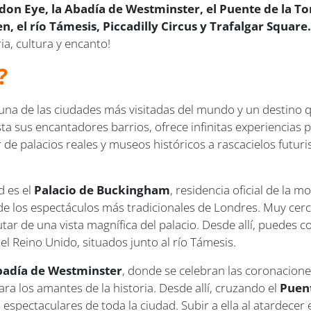
don Eye, la Abadía de Westminster, el Puente de la Tor
n, el río Támesis, Piccadilly Circus y Trafalgar Squar
a, cultura y encanto!
?
es una de las ciudades más visitadas del mundo y un destino
 sus encantadores barrios, ofrece infinitas experiencias p
de palacios reales y museos históricos a rascacielos futur
d es el
Palacio de Buckingham
, residencia oficial de la m
de los espectáculos más tradicionales de Londres. Muy cer
utar de una vista magnífica del palacio. Desde allí, puedes c
l Reino Unido, situados junto al río Támesis.
adía de Westminster
, donde se celebran las coronacione
ra los amantes de la historia. Desde allí, cruzando el
Puen
spectaculares de toda la ciudad. Subir a ella al atardecer 