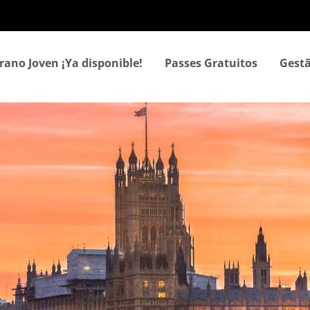
Passar
para
o
conteúdo
rano Joven ¡Ya disponible!
Passes Gratuitos
Gestã
principal