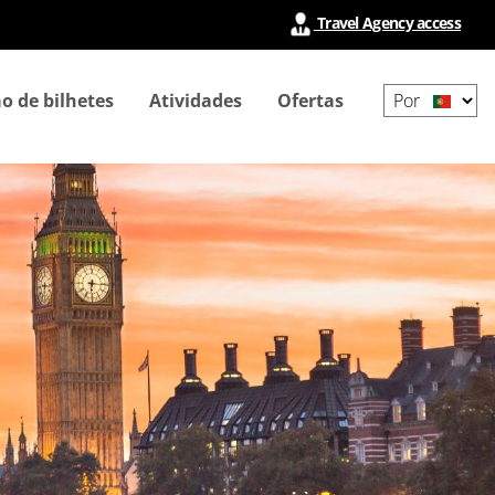
Travel Agency access
Select
o de bilhetes
Atividades
Ofertas
your
language