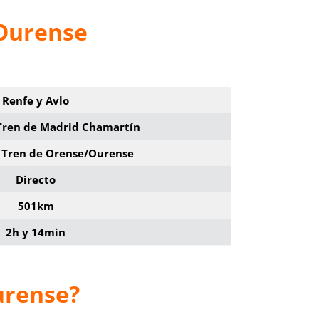
/Ourense
Renfe y Avlo
 Tren de Madrid Chamartín
e Tren de Orense/Ourense
Directo
501km
2h y 14min
urense?