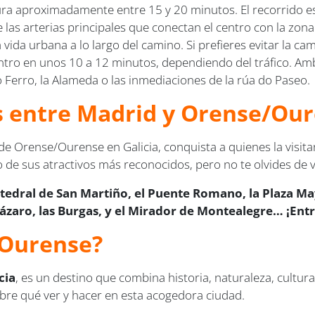
ura aproximadamente entre 15 y 20 minutos. El recorrido es
las arterias principales que conectan el centro con la zona
ida urbana a lo largo del camino. Si prefieres evitar la ca
entro en unos 10 a 12 minutos, dependiendo del tráfico. Am
 Ferro, la Alameda o las inmediaciones de la rúa do Paseo.
us entre Madrid y Orense/Ou
 de Orense/Ourense en Galicia, conquista a quienes la visit
 de sus atractivos más reconocidos, pero no te olvides de vis
tedral de San Martiño, el Puente Romano, la Plaza Ma
Lázaro, las Burgas, y el Mirador de Montealegre… ¡Ent
/Ourense?
cia
, es un destino que combina historia, naturaleza, cultur
obre qué ver y hacer en esta acogedora ciudad.