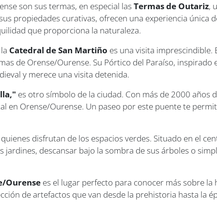
ense son sus termas, en especial las
Termas de Outariz
, 
sus propiedades curativas, ofrecen una experiencia única de
quilidad que proporciona la naturaleza.
 la
Catedral de San Martiño
es una visita imprescindible.
mas de Orense/Ourense. Su Pórtico del Paraíso, inspirado 
dieval y merece una visita detenida.
lla,"
es otro símbolo de la ciudad. Con más de 2000 años de 
tal en Orense/Ourense. Un paseo por este puente te permitir
a quienes disfrutan de los espacios verdes. Situado en el ce
sus jardines, descansar bajo la sombra de sus árboles o sim
se/Ourense
es el lugar perfecto para conocer más sobre la h
ección de artefactos que van desde la prehistoria hasta la 