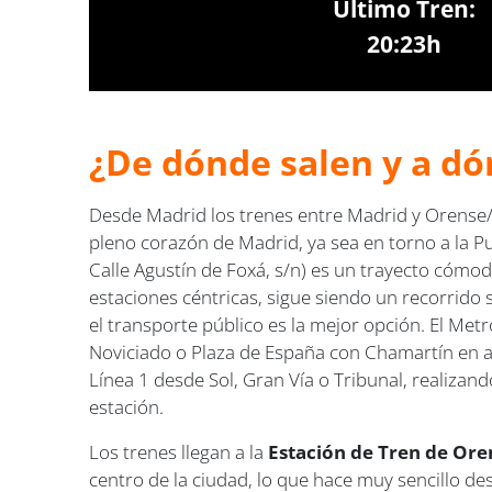
Último Tren:
20:23h
¿De dónde salen y a dó
Desde Madrid los trenes entre Madrid y Orense
pleno corazón de Madrid, ya sea en torno a la Pue
Calle Agustín de Foxá, s/n) es un trayecto cómo
estaciones céntricas, sigue siendo un recorrido 
el transporte público es la mejor opción. El Met
Noviciado o Plaza de España con Chamartín en 
Línea 1 desde Sol, Gran Vía o Tribunal, realizan
estación.
Los trenes llegan a la
Estación de Tren de Ore
centro de la ciudad, lo que hace muy sencillo d