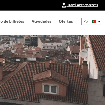
Travel Agency access
Select
o de bilhetes
Atividades
Ofertas
your
language