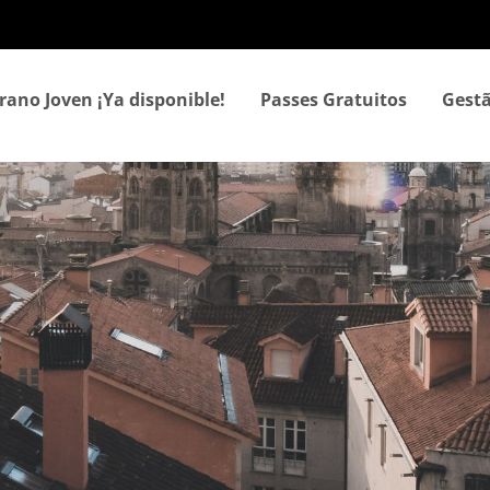
Passar
para
o
conteúdo
rano Joven ¡Ya disponible!
Passes Gratuitos
Gestã
principal